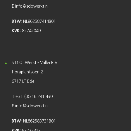
E
info@sdowerkt.nl
BTW:
NL862587414B01
KVK:
82742049
S.D.O. Werkt - Vallei B.V.
Horaplantsoen 2
6717 LT Ede
T
+31 (0)316 241 430
E
info@sdowerkt.nl
BTW:
NL862583731B01
KVK:
82733317