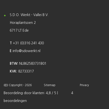
S.D.O. Werkt - Vallei B.V.
Horaplantsoen 2
6717 LT Ede
T
+31 (0)316 241 430
E
info@sdowerkt.nl
BTW:
NL862583731B01
KVK:
82733317
(©) Copyright - 2026
Sitemap
Privacy
Beoordeling
door klanten:
4,8
/
5
|
4
beoordelingen