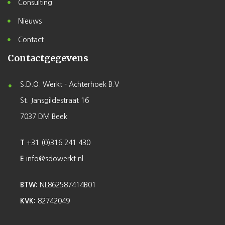
Consulting
Nieuws
Contact
Contactgegevens
S.D.O. Werkt - Achterhoek B.V
St. Jansgildestraat 16
7037 DM Beek
T
+31 (0)316 241 430
E
info@sdowerkt.nl
BTW:
NL862587414B01
KVK:
82742049